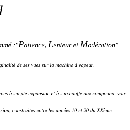
d
P
L
M
ommé :"
atience,
enteur et
odération"
ginalité de ses vues sur la machine à vapeur.
hines à simple expansion et à surchauffe aux compound, voir
ansion, construites entre les années 10 et 20 du XXème