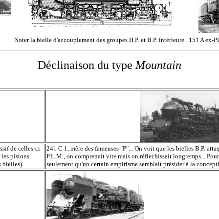
Noter la bielle d'accouplement des groupes H.P. et B.P. intérieure.
151 A ex-P
Déclinaison du type
Mountain
ssif de celles-ci
241 C 1, mère des fameuses "P"... On voit que les bielles B.P. att
 les pistons
P.L.M., on comprenait vite mais on réflechissait longtemps... Pour
 bielles).
seulement qu'un certain empirisme semblait présider à la concep