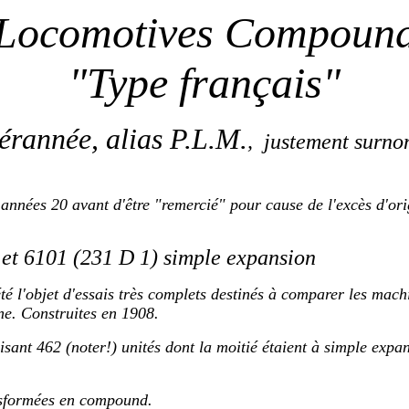
Locomotives Compoun
"Type français"
rannée, alias P.L.M.
, justement surn
années 20 avant d'être "remercié" pour cause de l'excès d'ori
 et 6101 (231 D 1) simple expansion
té l'objet d'essais très complets destinés à comparer les mac
e. Construites en 1908.
lisant 462 (noter!) unités dont la moitié étaient à simple exp
ansformées en compound.